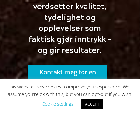
verdsetter kvalitet,
tydelighet og
opplevelser som
faktisk gjør inntrykk –
og gir resultater.
Kontakt meg for en
prat
This website uses cookies to improve your experience. We'll
assume you're ok with this, but you can opt-out if you wish.
Cookie settings
ACCEPT