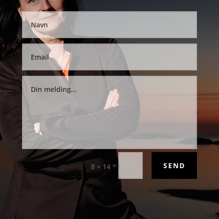
=
SEND
8 + 14